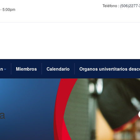
Teléfono :
(506)2277-
 - 5:00pm
ón
Miembros
Calendario
Organos univertitarios des
a