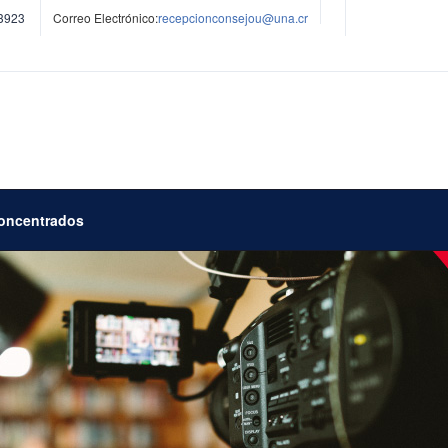
3923
Correo Electrónico:
recepcionconsejou@una.cr
concentrados