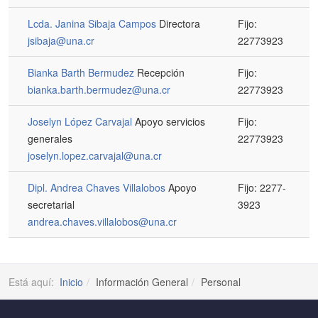
Lcda. Janina Sibaja Campos
Directora
Fijo:
jsibaja@una.cr
22773923
Bianka Barth Bermudez
Recepción
Fijo:
bianka.barth.bermudez@una.cr
22773923
Joselyn López Carvajal
Apoyo servicios
Fijo:
generales
22773923
joselyn.lopez.carvajal@una.cr
Dipl. Andrea Chaves Villalobos
Apoyo
Fijo: 2277-
secretarial
3923
andrea.chaves.villalobos@una.cr
Está aquí:
Inicio
Información General
Personal