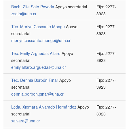
Bach. Zita Soto Poveda
Apoyo secretarial
Fijo: 2277-
zsoto@una.cr
3923
Téc. Merlyn Cascante Monge
Apoyo
Fijo: 2277-
secretarial
3923
merlyn.cascante.monge@una.cr
Téc. Emily Arguedas Alfaro
Apoyo
Fijo: 2277-
secretarial
3923
emily.alfaro.arguedas@una.cr
Téc. Dennia Borbón Piñar
Apoyo
Fijo: 2277-
secretarial
3923
dennia.borbon.pinar@una.cr
Lcda. Xiomara Alvarado Hernández
Apoyo
Fijo: 2277-
secretarial
3923
xalvara@una.cr