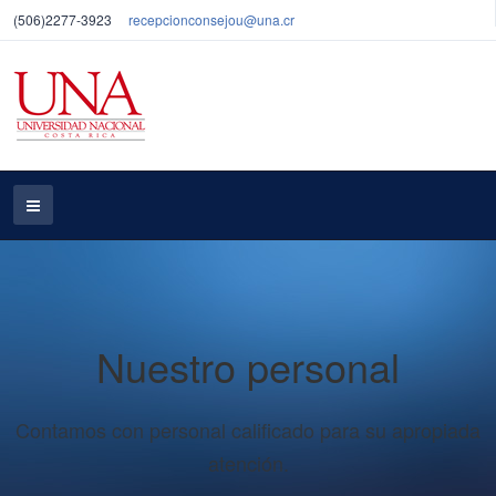
(506)2277-3923
recepcionconsejou@una.cr
Nuestro personal
Contamos con personal calificado para su apropiada
atención.