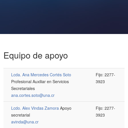
Equipo de apoyo
Lcda. Ana Mercedes Cortés Soto
Fijo: 2277-
Profesional Auxiliar en Servicios
3923
Secretariales
ana.cortes.soto@una.cr
Lcdo. Alex Vindas Zamora
Apoyo
Fijo: 2277-
secretarial
3923
avinda@una.cr