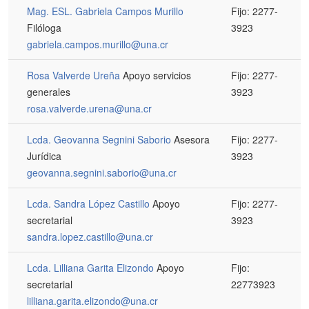
Mag. ESL. Gabriela Campos Murillo
Fijo: 2277-
Filóloga
3923
gabriela.campos.murillo@una.cr
Rosa Valverde Ureña
Apoyo servicios
Fijo: 2277-
generales
3923
rosa.valverde.urena@una.cr
Lcda. Geovanna Segnini Saborio
Asesora
Fijo: 2277-
Jurídica
3923
geovanna.segnini.saborio@una.cr
Lcda. Sandra López Castillo
Apoyo
Fijo: 2277-
secretarial
3923
sandra.lopez.castillo@una.cr
Lcda. Lilliana Garita Elizondo
Apoyo
Fijo:
secretarial
22773923
lilliana.garita.elizondo@una.cr