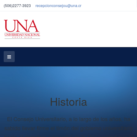
(506)2277-3923
recepcionconsejou@una.cr
Historia
El Consejo Universitario, a lo largo de los años, ha
sabido llevar firme el timón del gobierno universitario