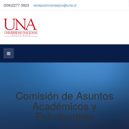
(506)2277-3923
recepcionconsejou@una.cr
Comisión de Asuntos
Académicos y
Estudiantiles