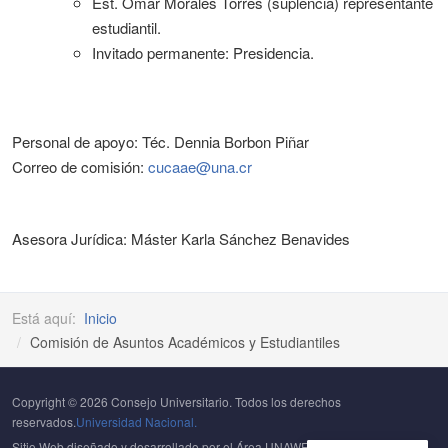
Est. Omar Morales Torres (suplencia) representante
estudiantil.
Invitado permanente: Presidencia.
Personal de apoyo: Téc. Dennia Borbon Piñar
Correo de comisión:
cucaae@una.cr
Asesora Jurídica: Máster Karla Sánchez Benavides
Está aquí:
Inicio
Comisión de Asuntos Académicos y Estudiantiles
Copyright © 2026 Consejo Universitario. Todos los derechos
reservados.
Universidad Nacional.
Sitio Web diseñado y desarrollado por el Área UNAWEB del
Centro de