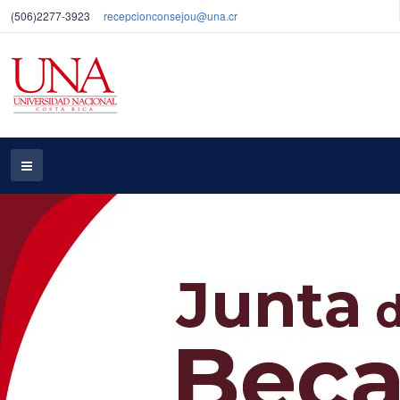
(506)2277-3923
recepcionconsejou@una.cr