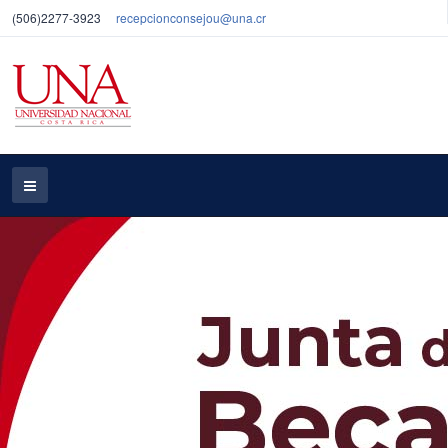
(506)2277-3923
recepcionconsejou@una.cr